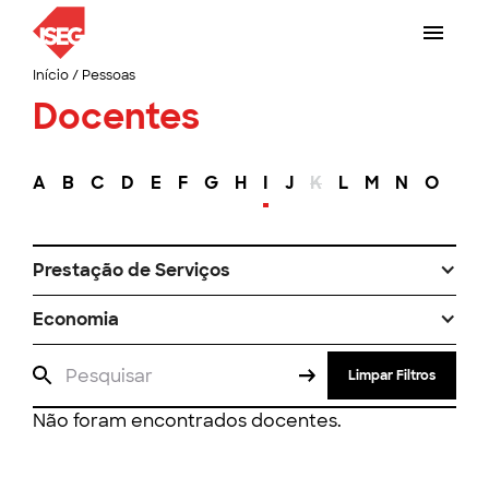
Início
/
Pessoas
Docentes
A
B
C
D
E
F
G
H
I
J
K
L
M
N
O
P
Prestação de Serviços
Economia
Limpar Filtros
Não foram encontrados docentes.