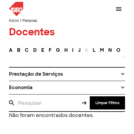
Início
/
Pessoas
Docentes
A
B
C
D
E
F
G
H
I
J
K
L
M
N
O
P
Prestação de Serviços
Economia
Limpar Filtros
Não foram encontrados docentes.