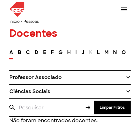
Início
/
Pessoas
Docentes
A
B
C
D
E
F
G
H
I
J
K
L
M
N
O
P
Professor Associado
Ciências Sociais
Limpar Filtros
Não foram encontrados docentes.