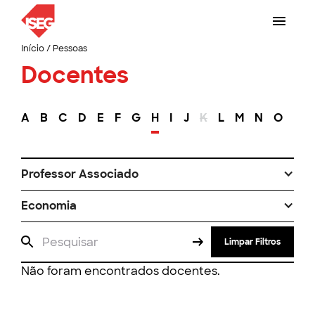
Início
/
Pessoas
Docentes
A
B
C
D
E
F
G
H
I
J
K
L
M
N
O
P
Professor Associado
Economia
Limpar Filtros
Não foram encontrados docentes.