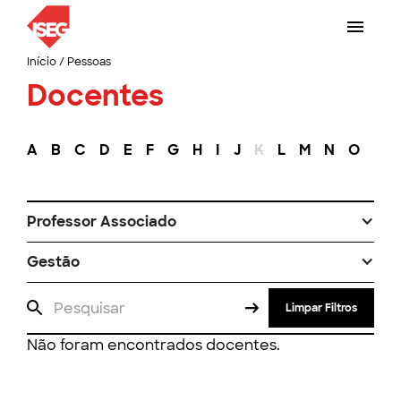
Início
/
Pessoas
Docentes
A
B
C
D
E
F
G
H
I
J
K
L
M
N
O
P
Professor Associado
Gestão
Limpar Filtros
Não foram encontrados docentes.