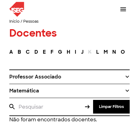
Início
/
Pessoas
Docentes
A
B
C
D
E
F
G
H
I
J
K
L
M
N
O
P
Professor Associado
Matemática
Limpar Filtros
Não foram encontrados docentes.