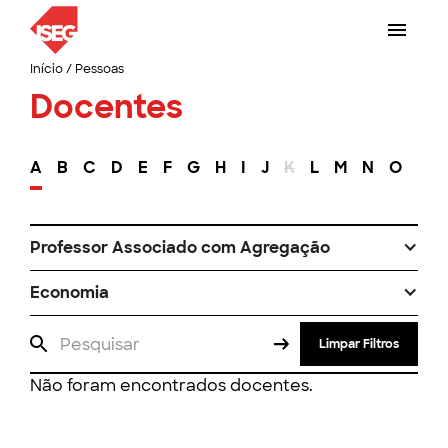
Início
/
Pessoas
Docentes
A
B
C
D
E
F
G
H
I
J
K
L
M
N
O
P
Professor Associado com Agregação
Economia
Limpar Filtros
Não foram encontrados docentes.