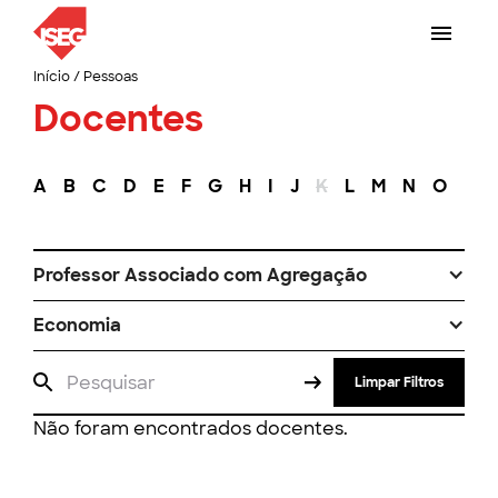
Início
/
Pessoas
Docentes
A
B
C
D
E
F
G
H
I
J
K
L
M
N
O
P
Professor Associado com Agregação
Economia
Limpar Filtros
Não foram encontrados docentes.