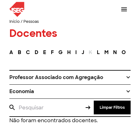
Início
/
Pessoas
Docentes
A
B
C
D
E
F
G
H
I
J
K
L
M
N
O
P
Professor Associado com Agregação
Economia
Limpar Filtros
Não foram encontrados docentes.