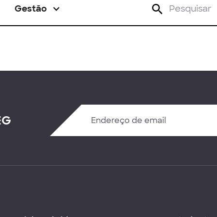
Gestão
EG