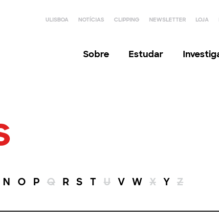
ULISBOA
NOTÍCIAS
CLIPPING
NEWSLETTER
LOJA
Sobre
Estudar
Investi
s
N
O
P
Q
R
S
T
U
V
W
X
Y
Z