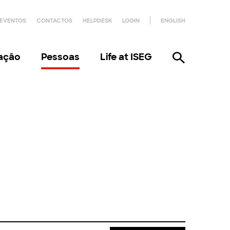
EVENTOS
CONTACTOS
HELPDESK
LOGIN
ENGLISH
gação
Pessoas
Life at ISEG