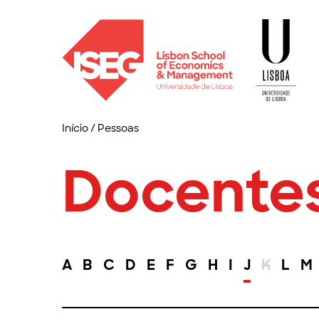
Início
/
Pessoas
Docente
A
B
C
D
E
F
G
H
I
J
K
L
M