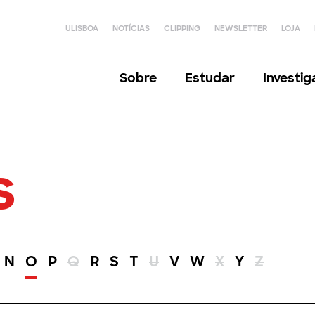
ULISBOA
NOTÍCIAS
CLIPPING
NEWSLETTER
LOJA
Sobre
Estudar
Investi
s
N
O
P
Q
R
S
T
U
V
W
X
Y
Z