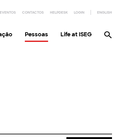
EVENTOS
CONTACTOS
HELPDESK
LOGIN
ENGLISH
gação
Pessoas
Life at ISEG