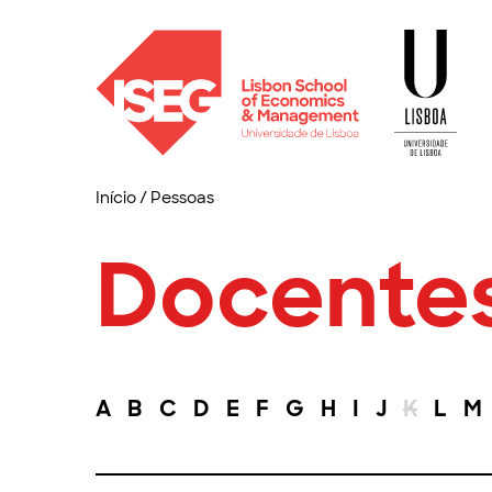
Início
/
Pessoas
Docente
A
B
C
D
E
F
G
H
I
J
K
L
M