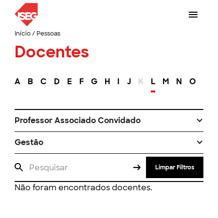
Início
/
Pessoas
Docentes
A
B
C
D
E
F
G
H
I
J
K
L
M
N
O
P
Professor Associado Convidado
Gestão
Limpar Filtros
Não foram encontrados docentes.