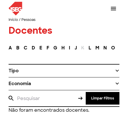
Início
/
Pessoas
Docentes
A
B
C
D
E
F
G
H
I
J
K
L
M
N
O
P
Tipo
Economia
Limpar Filtros
Não foram encontrados docentes.