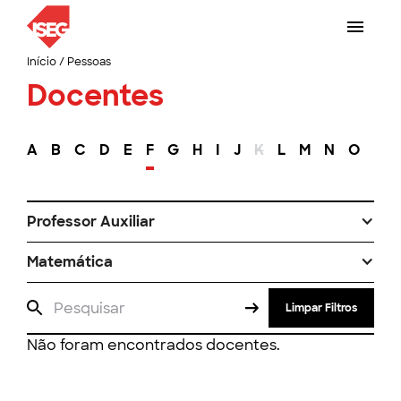
Início
/
Pessoas
Docentes
A
B
C
D
E
F
G
H
I
J
K
L
M
N
O
P
Professor Auxiliar
Matemática
Limpar Filtros
Não foram encontrados docentes.