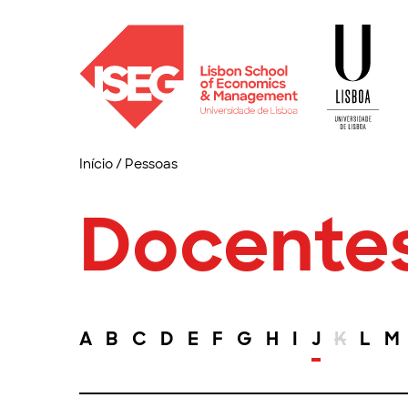
Início
/
Pessoas
Docente
A
B
C
D
E
F
G
H
I
J
K
L
M