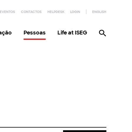
EVENTOS
CONTACTOS
HELPDESK
LOGIN
ENGLISH
gação
Pessoas
Life at ISEG