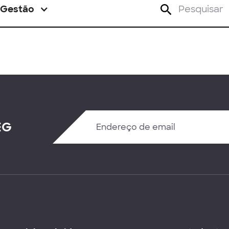
Gestão
EG