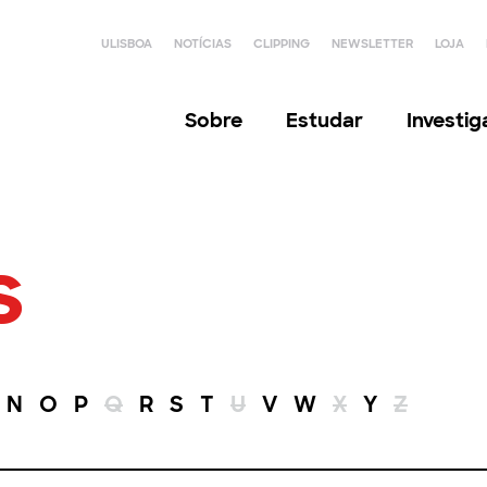
ULISBOA
NOTÍCIAS
CLIPPING
NEWSLETTER
LOJA
Sobre
Estudar
Investi
s
N
O
P
Q
R
S
T
U
V
W
X
Y
Z