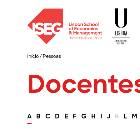
Início
/
Pessoas
Docente
A
B
C
D
E
F
G
H
I
J
K
L
M