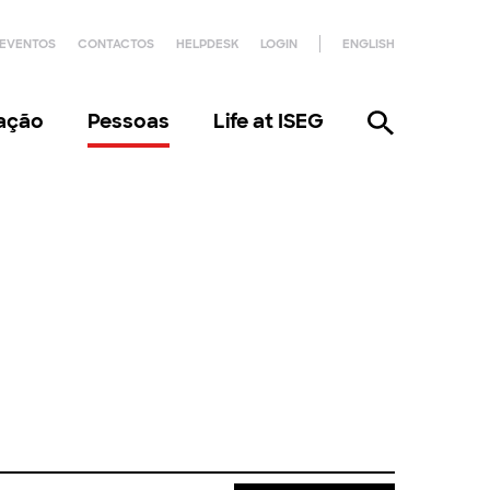
EVENTOS
CONTACTOS
HELPDESK
LOGIN
ENGLISH
gação
Pessoas
Life at ISEG