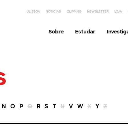
ULISBOA
NOTÍCIAS
CLIPPING
NEWSLETTER
LOJA
Sobre
Estudar
Investi
s
N
O
P
Q
R
S
T
U
V
W
X
Y
Z