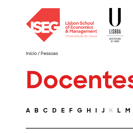
Início
/
Pessoas
Docente
A
B
C
D
E
F
G
H
I
J
K
L
M