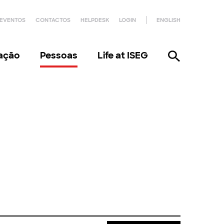
EVENTOS
CONTACTOS
HELPDESK
LOGIN
ENGLISH
gação
Pessoas
Life at ISEG