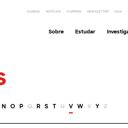
ULISBOA
NOTÍCIAS
CLIPPING
NEWSLETTER
LOJA
Sobre
Estudar
Investi
s
N
O
P
Q
R
S
T
U
V
W
X
Y
Z