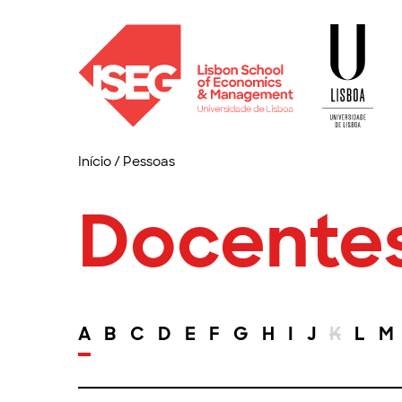
Início
/
Pessoas
Docente
A
B
C
D
E
F
G
H
I
J
K
L
M