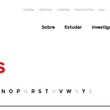
ULISBOA
NOTÍCIAS
CLIPPING
NEWSLETTER
LOJA
Sobre
Estudar
Investi
s
N
O
P
Q
R
S
T
U
V
W
X
Y
Z