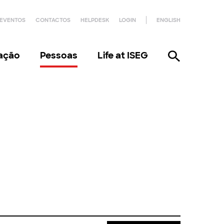
EVENTOS
CONTACTOS
HELPDESK
LOGIN
ENGLISH
gação
Pessoas
Life at ISEG