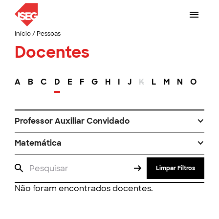
Início
/
Pessoas
Docentes
A
B
C
D
E
F
G
H
I
J
K
L
M
N
O
P
Professor Auxiliar Convidado
Matemática
Limpar Filtros
Não foram encontrados docentes.