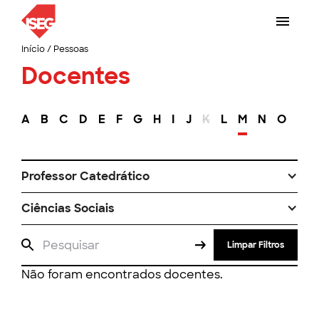
Início
/
Pessoas
Docentes
A
B
C
D
E
F
G
H
I
J
K
L
M
N
O
P
Professor Catedrático
Ciências Sociais
Limpar Filtros
Não foram encontrados docentes.