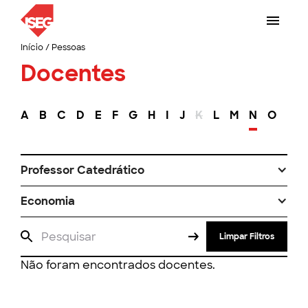
Início
/
Pessoas
Docentes
A
B
C
D
E
F
G
H
I
J
K
L
M
N
O
P
Professor Catedrático
Economia
Limpar Filtros
Não foram encontrados docentes.