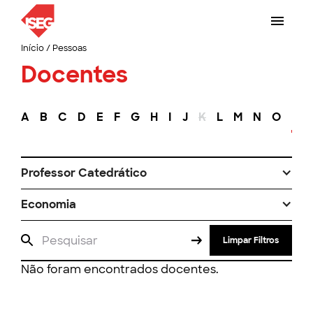
Início
/
Pessoas
Docentes
A
B
C
D
E
F
G
H
I
J
K
L
M
N
O
P
Professor Catedrático
Economia
Limpar Filtros
Não foram encontrados docentes.