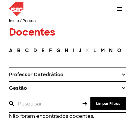
Início
/
Pessoas
Docentes
A
B
C
D
E
F
G
H
I
J
K
L
M
N
O
P
Professor Catedrático
Gestão
Limpar Filtros
Não foram encontrados docentes.