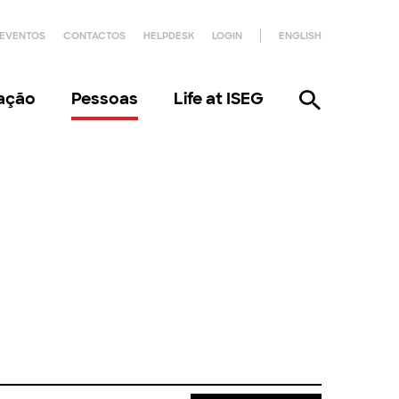
EVENTOS
CONTACTOS
HELPDESK
LOGIN
ENGLISH
gação
Pessoas
Life at ISEG