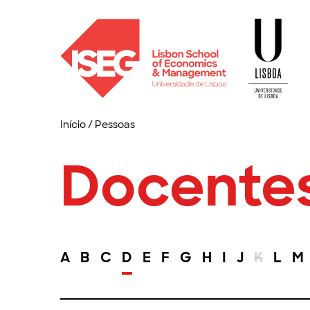
Início
/
Pessoas
Docente
A
B
C
D
E
F
G
H
I
J
K
L
M