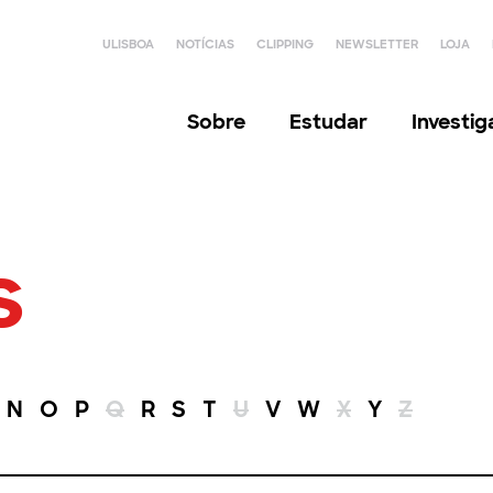
ULISBOA
NOTÍCIAS
CLIPPING
NEWSLETTER
LOJA
Sobre
Estudar
Investi
s
N
O
P
Q
R
S
T
U
V
W
X
Y
Z