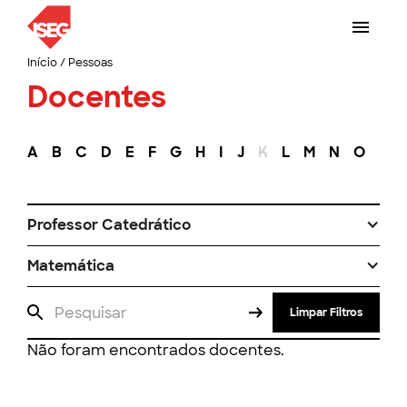
Início
/
Pessoas
Docentes
A
B
C
D
E
F
G
H
I
J
K
L
M
N
O
P
Professor Catedrático
Matemática
Limpar Filtros
Não foram encontrados docentes.