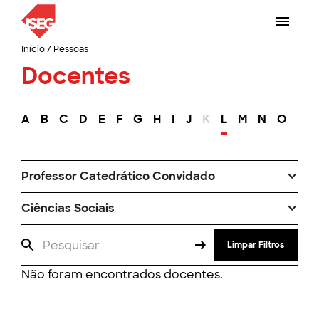
Início
/
Pessoas
Docentes
A
B
C
D
E
F
G
H
I
J
K
L
M
N
O
P
Professor Catedrático Convidado
Ciências Sociais
Limpar Filtros
Não foram encontrados docentes.