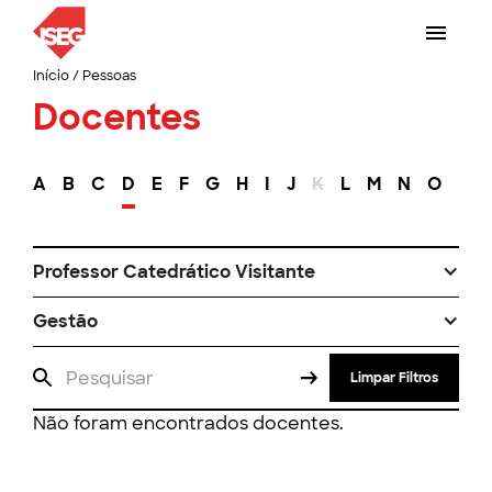
Início
/
Pessoas
Docentes
A
B
C
D
E
F
G
H
I
J
K
L
M
N
O
P
Professor Catedrático Visitante
Gestão
Limpar Filtros
Não foram encontrados docentes.