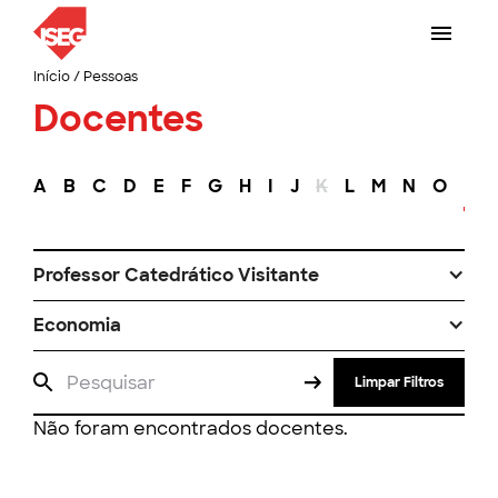
Início
/
Pessoas
Docentes
A
B
C
D
E
F
G
H
I
J
K
L
M
N
O
P
Professor Catedrático Visitante
Economia
Limpar Filtros
Não foram encontrados docentes.