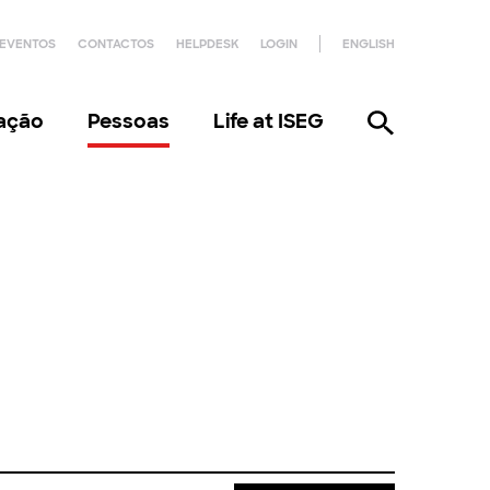
EVENTOS
CONTACTOS
HELPDESK
LOGIN
ENGLISH
gação
Pessoas
Life at ISEG