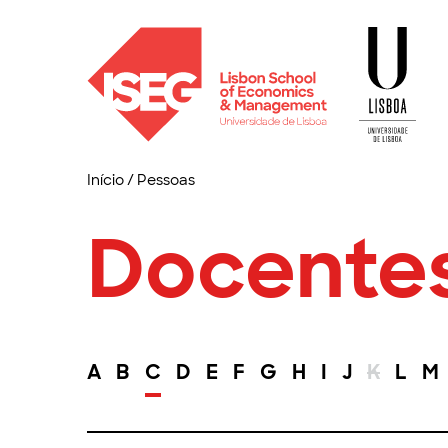
Início
/
Pessoas
Docente
A
B
C
D
E
F
G
H
I
J
K
L
M