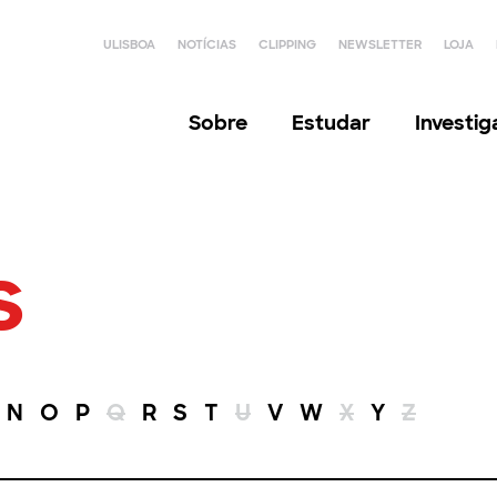
ULISBOA
NOTÍCIAS
CLIPPING
NEWSLETTER
LOJA
Sobre
Estudar
Investi
s
N
O
P
Q
R
S
T
U
V
W
X
Y
Z