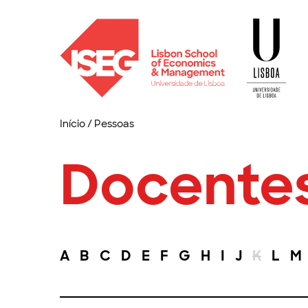
Início
/
Pessoas
Docente
A
B
C
D
E
F
G
H
I
J
K
L
M