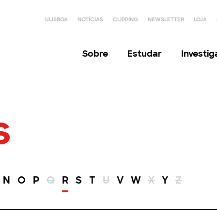
ULISBOA
NOTÍCIAS
CLIPPING
NEWSLETTER
LOJA
Sobre
Estudar
Investi
s
N
O
P
Q
R
S
T
U
V
W
X
Y
Z