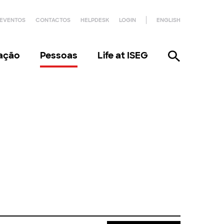
EVENTOS
CONTACTOS
HELPDESK
LOGIN
ENGLISH
gação
Pessoas
Life at ISEG