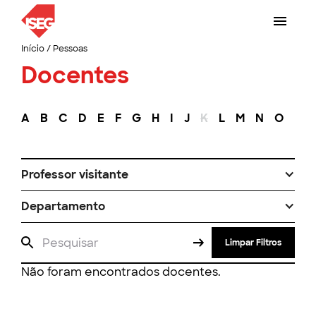
Início
/
Pessoas
Docentes
A
B
C
D
E
F
G
H
I
J
K
L
M
N
O
P
Professor visitante
Departamento
Limpar Filtros
Não foram encontrados docentes.