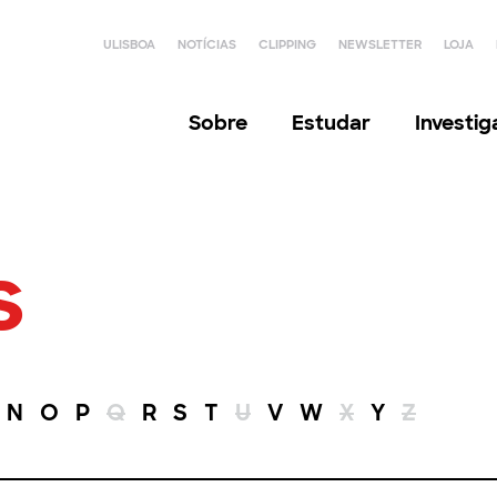
ULISBOA
NOTÍCIAS
CLIPPING
NEWSLETTER
LOJA
Sobre
Estudar
Investi
s
N
O
P
Q
R
S
T
U
V
W
X
Y
Z