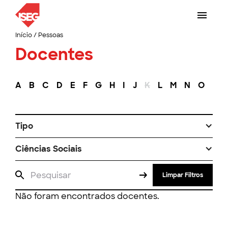
Início
/
Pessoas
Docentes
A
B
C
D
E
F
G
H
I
J
K
L
M
N
O
P
Tipo
Ciências Sociais
Limpar Filtros
Não foram encontrados docentes.