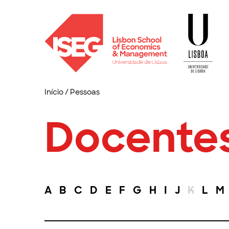
Início
/
Pessoas
Docente
A
B
C
D
E
F
G
H
I
J
K
L
M