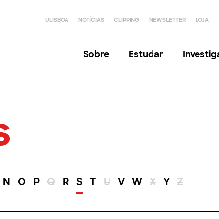
ULISBOA
NOTÍCIAS
CLIPPING
NEWSLETTER
LOJA
Sobre
Estudar
Investi
s
N
O
P
Q
R
S
T
U
V
W
X
Y
Z