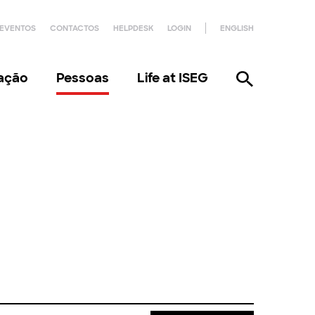
EVENTOS
CONTACTOS
HELPDESK
LOGIN
ENGLISH
gação
Pessoas
Life at ISEG