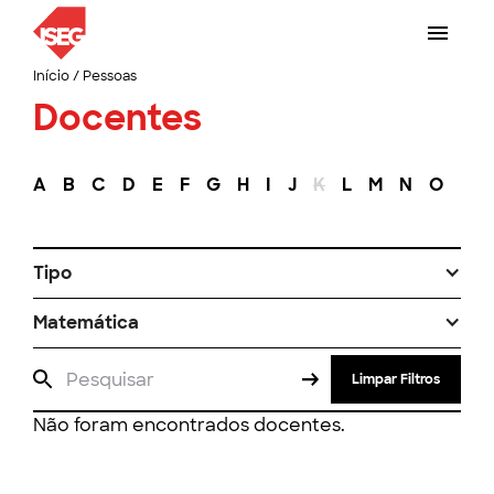
Início
/
Pessoas
Docentes
A
B
C
D
E
F
G
H
I
J
K
L
M
N
O
P
Tipo
Matemática
Limpar Filtros
Não foram encontrados docentes.