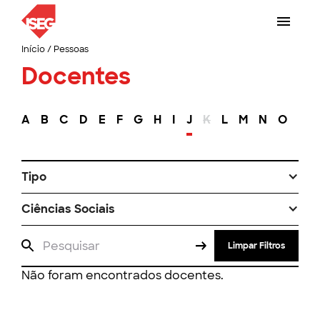
Início
/
Pessoas
Docentes
A
B
C
D
E
F
G
H
I
J
K
L
M
N
O
P
Tipo
Ciências Sociais
Limpar Filtros
Não foram encontrados docentes.