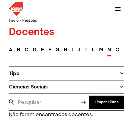
Início
/
Pessoas
Docentes
A
B
C
D
E
F
G
H
I
J
K
L
M
N
O
P
Tipo
Ciências Sociais
Limpar Filtros
Não foram encontrados docentes.