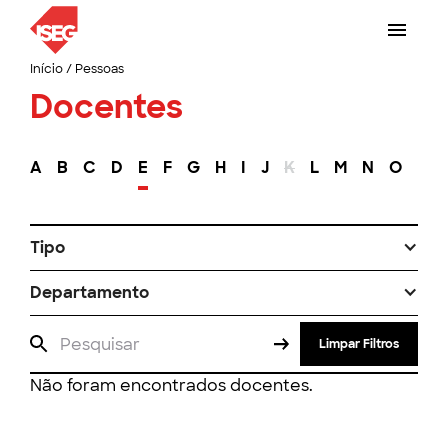
Início
/
Pessoas
Docentes
A
B
C
D
E
F
G
H
I
J
K
L
M
N
O
P
Tipo
Departamento
Limpar Filtros
Não foram encontrados docentes.