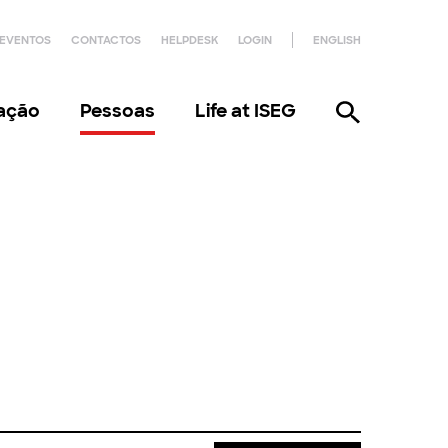
EVENTOS
CONTACTOS
HELPDESK
LOGIN
ENGLISH
gação
Pessoas
Life at ISEG