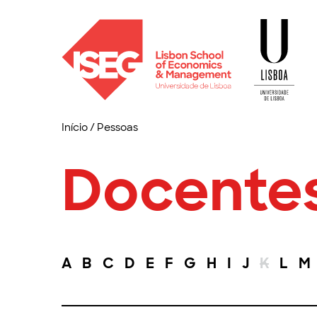
Início
/
Pessoas
Docente
A
B
C
D
E
F
G
H
I
J
K
L
M