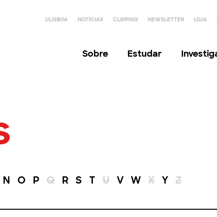
ULISBOA
NOTÍCIAS
CLIPPING
NEWSLETTER
LOJA
Sobre
Estudar
Investi
s
N
O
P
Q
R
S
T
U
V
W
X
Y
Z