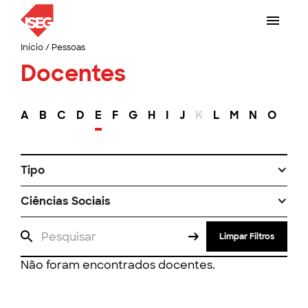
Início
/
Pessoas
Docentes
A
B
C
D
E
F
G
H
I
J
K
L
M
N
O
P
Tipo
Ciências Sociais
Limpar Filtros
Não foram encontrados docentes.