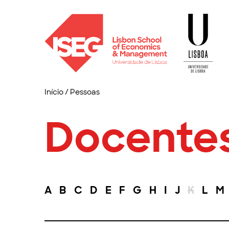
Início
/
Pessoas
Docente
A
B
C
D
E
F
G
H
I
J
K
L
M