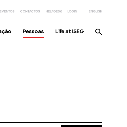
EVENTOS
CONTACTOS
HELPDESK
LOGIN
ENGLISH
gação
Pessoas
Life at ISEG