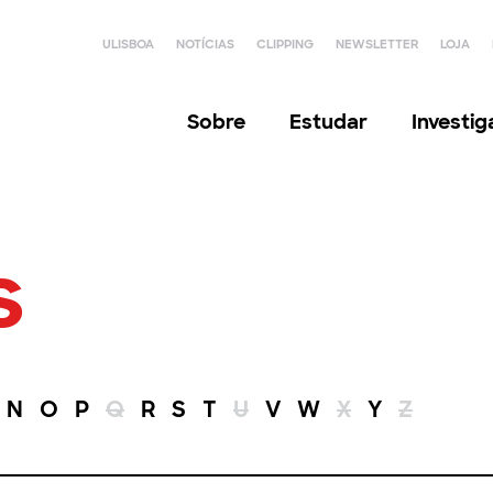
ULISBOA
NOTÍCIAS
CLIPPING
NEWSLETTER
LOJA
Sobre
Estudar
Investi
s
N
O
P
Q
R
S
T
U
V
W
X
Y
Z