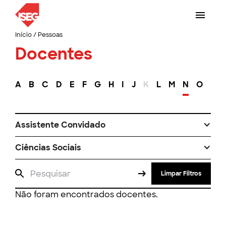
Início
/
Pessoas
Docentes
A
B
C
D
E
F
G
H
I
J
K
L
M
N
O
P
Assistente Convidado
Ciências Sociais
Limpar Filtros
Não foram encontrados docentes.