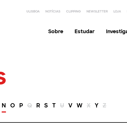
ULISBOA
NOTÍCIAS
CLIPPING
NEWSLETTER
LOJA
Sobre
Estudar
Investi
s
N
O
P
Q
R
S
T
U
V
W
X
Y
Z