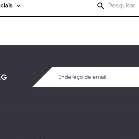
ciais
EG