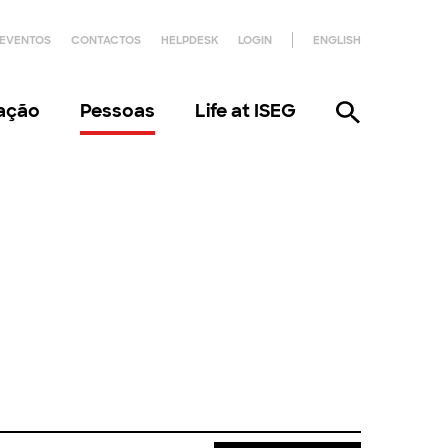
EVENTOS
CONTACTOS
HELPDESK
LOGIN
ENGLISH
gação
Pessoas
Life at ISEG