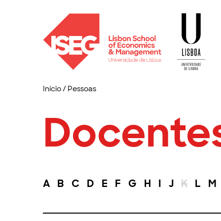
Início
/
Pessoas
Docente
A
B
C
D
E
F
G
H
I
J
K
L
M