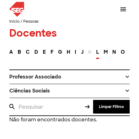
Início
/
Pessoas
Docentes
A
B
C
D
E
F
G
H
I
J
K
L
M
N
O
P
Professor Associado
Ciências Sociais
Limpar Filtros
Não foram encontrados docentes.