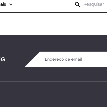
ais
EG