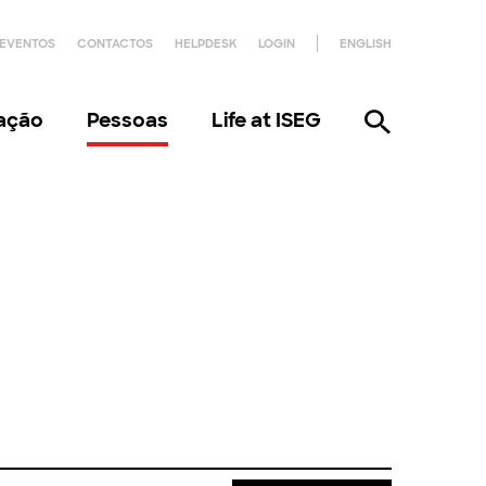
EVENTOS
CONTACTOS
HELPDESK
LOGIN
ENGLISH
gação
Pessoas
Life at ISEG