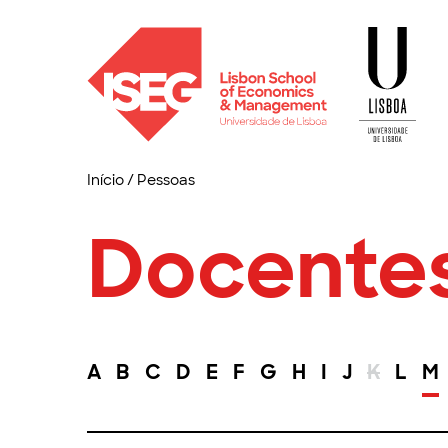
Início
/
Pessoas
Docente
A
B
C
D
E
F
G
H
I
J
K
L
M