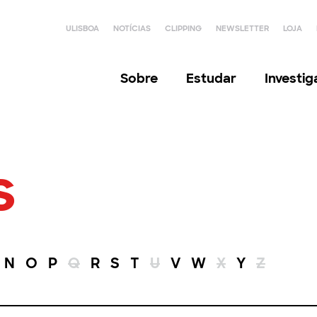
ULISBOA
NOTÍCIAS
CLIPPING
NEWSLETTER
LOJA
Sobre
Estudar
Investi
s
N
O
P
Q
R
S
T
U
V
W
X
Y
Z