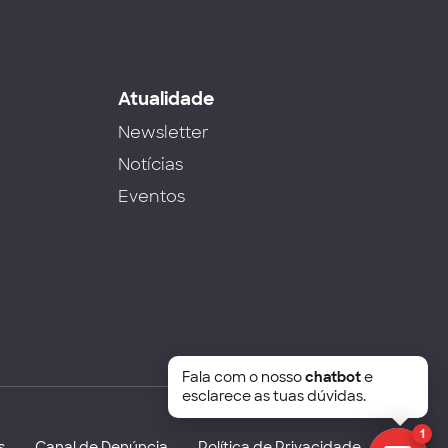
s
Atualidade
Newsletter
Notícias
Eventos
Fala com o nosso
chatbot
e
esclarece as tuas dúvidas.
1
s
Canal de Denúncia
Política de Privacidade