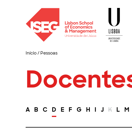
Início
/
Pessoas
Docente
A
B
C
D
E
F
G
H
I
J
K
L
M