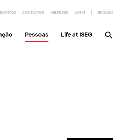
EVENTOS
CONTACTOS
HELPDESK
LOGIN
ENGLISH
gação
Pessoas
Life at ISEG