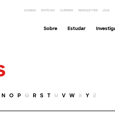
ULISBOA
NOTÍCIAS
CLIPPING
NEWSLETTER
LOJA
Sobre
Estudar
Investi
s
N
O
P
Q
R
S
T
U
V
W
X
Y
Z