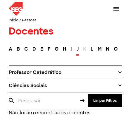
Início
/
Pessoas
Docentes
A
B
C
D
E
F
G
H
I
J
K
L
M
N
O
P
Professor Catedrático
Ciências Sociais
Limpar Filtros
Não foram encontrados docentes.