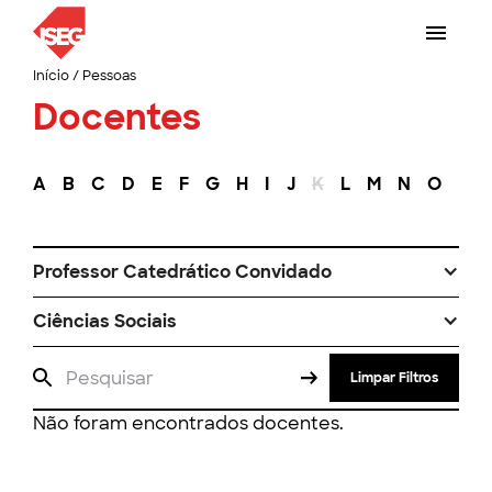
Início
/
Pessoas
Docentes
A
B
C
D
E
F
G
H
I
J
K
L
M
N
O
P
Professor Catedrático Convidado
Ciências Sociais
Limpar Filtros
Não foram encontrados docentes.