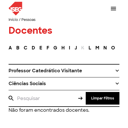
Início
/
Pessoas
Docentes
A
B
C
D
E
F
G
H
I
J
K
L
M
N
O
P
Professor Catedrático Visitante
Ciências Sociais
Limpar Filtros
Não foram encontrados docentes.