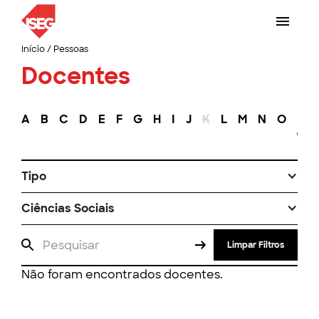
Início
/
Pessoas
Docentes
A
B
C
D
E
F
G
H
I
J
K
L
M
N
O
P
Tipo
Ciências Sociais
Limpar Filtros
Não foram encontrados docentes.